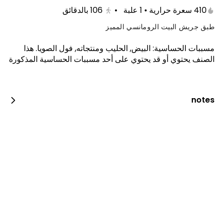
410 سعرة حرارية • 1 علبة
•
106
بالدقائق
طبق جريش البيت الرومانسي المميز
مسببات الحساسية
:
البيض, الحليب ومنتجاته, فول الصويا
.
هذا
الصنف يحتوي أو قد يحتوي على أحد مسببات الحساسية المذكورة
notes
بروستد الدجاج
2100 سعرة حرارية • 4 قطع