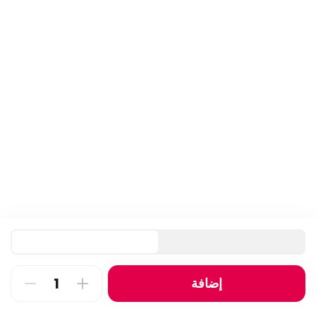
tis lahm hunaydh
24400 kcal • 1 plate
⁨⁦‪‬ 1376⁩
إضافة