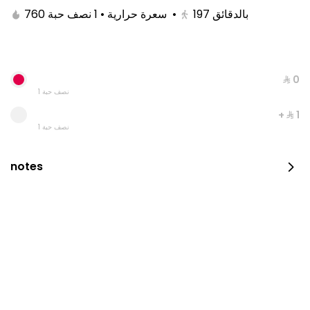
760 سعرة حرارية • 1 نصف حبة
•
197
بالدقائق
⁨⁦‪‬ 0⁩
1 نصف حبة
+ ⁨⁦‪‬ 1⁩
1 نصف حبة
notes
Chicken broasted
2100 kcal • 4 pieces
⁨⁦‪‬ 21⁩