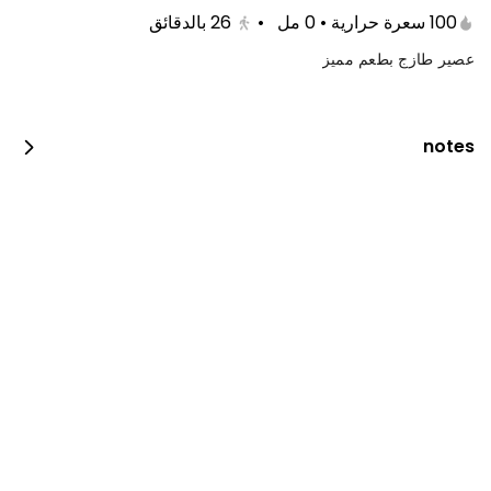
100 سعرة حرارية • 0 مل
•
26
بالدقائق
عصير طازج بطعم مميز
notes
بروستد الدجاج
2100 kcal • 4 pi