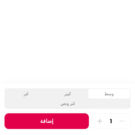
نصف حبة شواية
2028 kcal • 1 1_2_piece
وسط
كبير
لتر
لتر ونص
إضافة