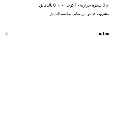
0 سعرة حرارية • 1 كوب
•
0
بالدقائق
مشروب فيمتو الرمضاني بطعمه المميز
notes
بروستد الدجاج
2100 kcal • 4 pi