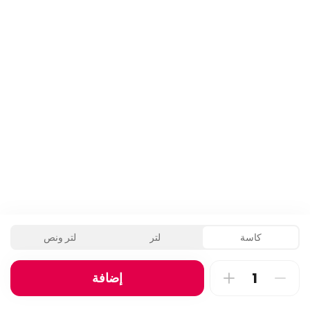
نصف حبة شواية
2028 سعرة حرارية • 1 نصف حبة
كاسة
لتر
لتر ونص
إضافة