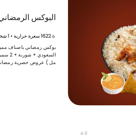
البوكس الرمضاني
العريكة والمرسى
العريكة والمرسى
العصائر الطبيع
1622 سعرة حرارية • 1 شخص
بوكس رمضاني باصناف مميزة
مل ) عروض حصرية رمضاني
السعادة
حميسة حاشي