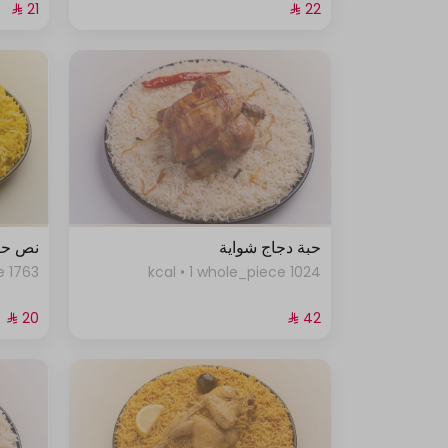
حبة دجاج شواية
نص حب
1763 kcal • 1 1_2_piece
1024 kcal • 1 whole_piece