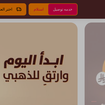
خدمه توصيل
استلام
اختر الع