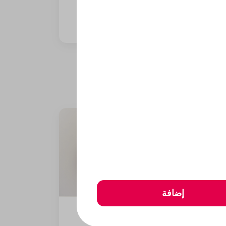
1458 kcal • 1 can
إضافة
مشكل مقبلات
506 kcal