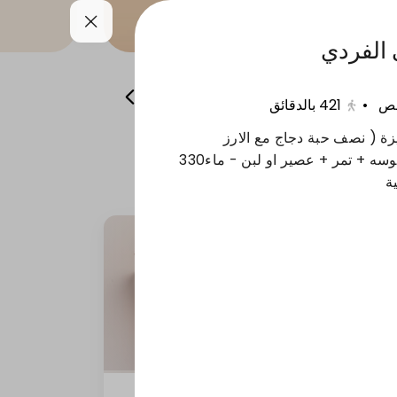
 الفردي
ية
الشعبيات
المشروبات و الالبان
•
421
بالدقائق
 ( نصف حبة دجاج مع الارز
السعودي + شوربة + 2 سمبوسه + تمر + عصير او لبن - ماء330
ة
تكا مسالا