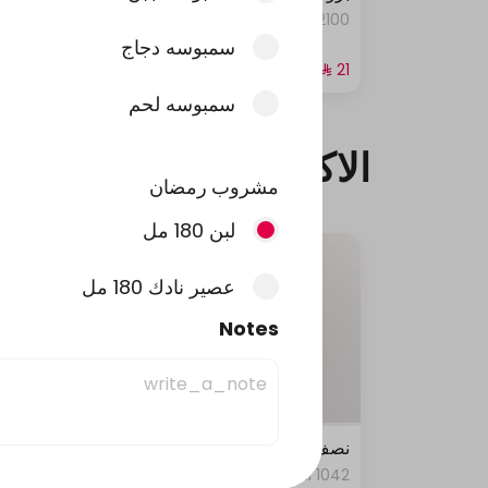
0 kcal
2100 kcal • 4 pi
سمبوسه دجاج
سمبوسه لحم
الاكثر مبيعا
مشروب رمضان
لبن 180 مل
عصير نادك 180 مل
Notes
نصف حبة مظبي
نصف ح
1042 kcal
1042 kcal