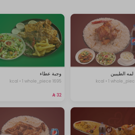
مه الطيبين
وجبة عطاء
1695 kcal • 1 whole_piece