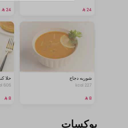
شوربه دجاج
حلا كن
606 kcal
227 kcal
بوكسات