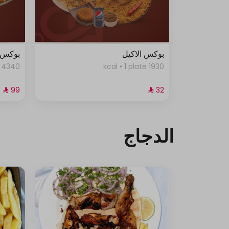
بوكس الاكيل
بوكس ل
4340 kcal • 1.5 whole_piece
1930 kcal • 1 plate
الدجاج