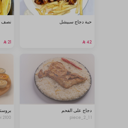
حبة دجاج سبيشل
نصف ح
دجاج على الفحم
بروستد
2100 kcal • 4 pi
1 1_2_piece