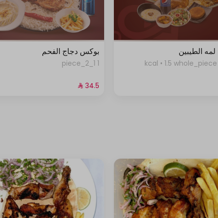
مه الطيبين
بوكس دجاج الفحم
1 1_2_piece