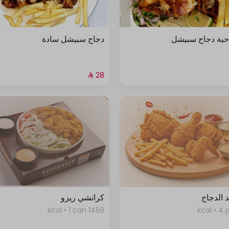
بة دجاج سبيشل
دجاج سبيشل سادة
 الدجاج
كرانشي ريزو
1458 kcal • 1 can