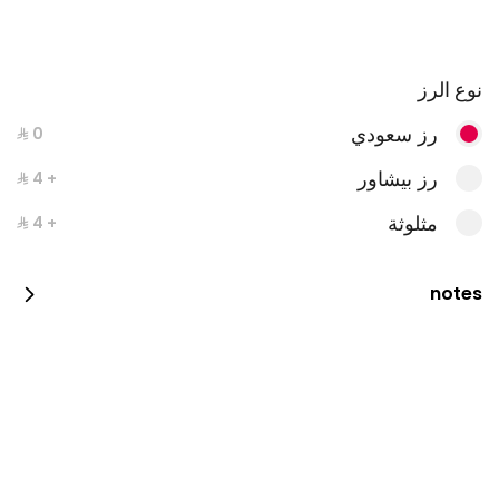
نوع الرز
رز سعودي
رز بيشاور
+ ⁨⁦‪‬ 4⁩
مثلوثة
+ ⁨⁦‪‬ 4⁩
بروستد الدجاج
notes
2100 kcal • 4 pi