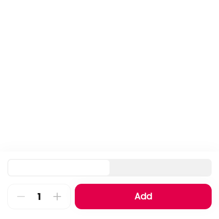
half chicken roast
2028 kcal • 1 ½ piece
⁨⁦‪‬ 23⁩
Add