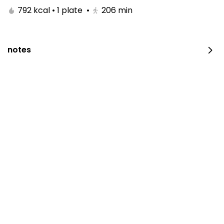
792 kcal • 1 plate
•
206
min
notes
Chicken broasted
2100 kcal • 4 pieces
⁨⁦‪‬ 21⁩