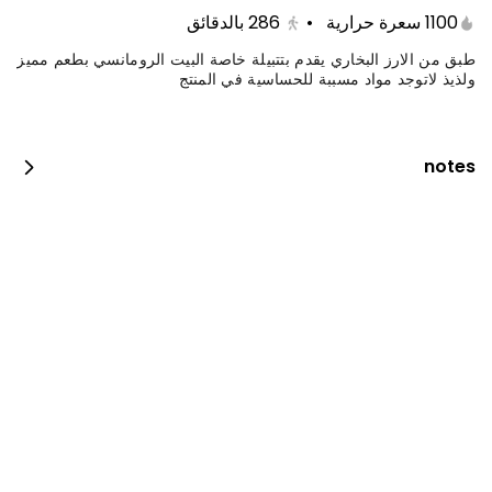
1100 سعرة حرارية
•
286
بالدقائق
طبق من الارز البخاري يقدم بتتبيلة خاصة البيت الرومانسي بطعم مميز
ولذيذ لاتوجد مواد مسببة للحساسية في المنتج
notes
بروستد الدجاج
2100 kcal • 4 pi