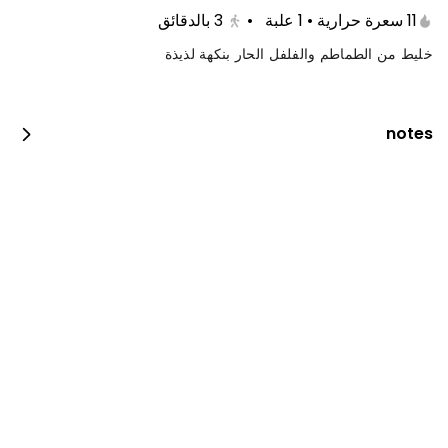
11 سعرة حرارية • 1 علبة
•
3
بالدقائق
خليط من الطماطم والفلفل الحار بنكهة لذيذة
notes
بروستد الدجاج
2100 سعرة حرارية • 4 قطع