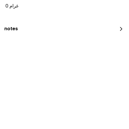
0 غرام
notes
Chicken broasted
2100 سعرة حرارية • 4 قطع
⁨⁦‪‬ 21⁩