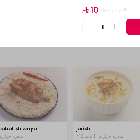
1 صحن
سعرة حرار
⁨⁦‪‬ 10⁩
الضريبة مشمولة
⁨⁦‪‬ 69⁩
 habat shiwaya
jarish
410 سعرة حرارية • 1 علبة
1042 سعرة حرارية