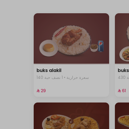
buks alakil
buks
140 سعرة حرارية • 1 نصف حبة
⁨⁦‪‬ 29⁩
⁨⁦‪‬ 61⁩