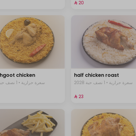
⁨⁦‪‬ 20⁩
hgoot chicken
half chicken roast
2028 سعرة حرارية • 1 نصف حبة
1352 سعرة حرارية • 1 نصف حبة
⁨⁦‪‬ 23⁩