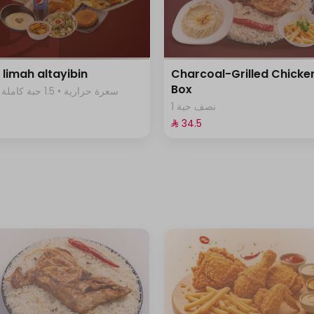
 limah altayibin
Charcoal-Grilled Chicke
Box
4340 سعرة حرارية • 1.5 حبة كاملة
1 نصف حبة
⁨⁦‪‬ 34.5⁩