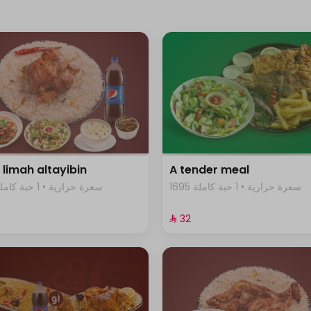
 limah altayibin
A tender meal
1695 سعرة حرارية • 1 حبة كاملة
430 سعرة حرارية • 1 حبة كاملة
⁨⁦‪‬ 32⁩