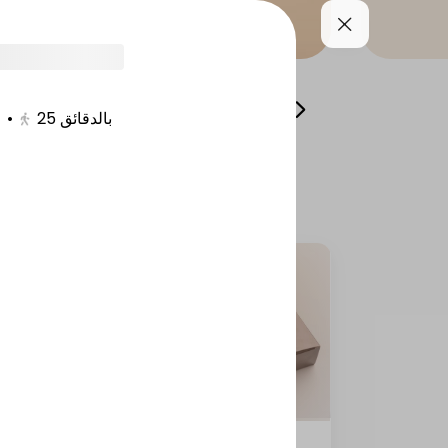
lads and appetizers
Side Dishes
Desserts
•
25
بالدقائق
Tikka masala