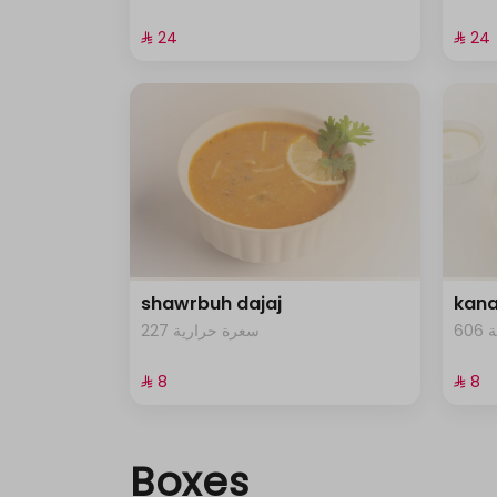
⁨⁦‪‬ 24⁩
⁨⁦‪‬ 24⁩
shawrbuh dajaj
kana
6
227 سعرة حرارية
⁨⁦‪‬ 8⁩
⁨⁦‪‬ 8⁩
Boxes