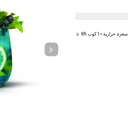
Boxes
Ckicen
Meat
Grills
Sa
95 سعرة حرارية • 1 كوب
iness box
Hamisa Hashi