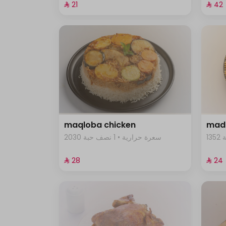
⁨⁦‪‬ 21⁩
⁨⁦‪‬ 42⁩
maqloba chicken
mad
2030 سعرة حرارية • 1 نصف حبة
⁨⁦‪‬ 28⁩
⁨⁦‪‬ 24⁩