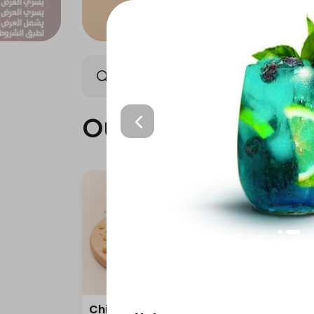
Our news
best seller
Our news
Chicken broasted
Happ