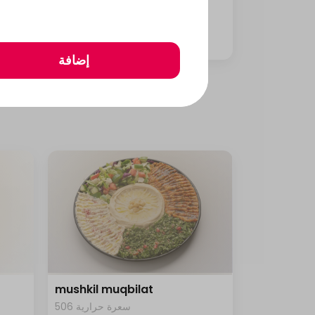
1458 سعرة حرارية • 1 علبة
⁨⁦‪‬ 26⁩
إضافة
mushkil muqbilat
506 سعرة حرارية