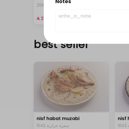
Notes
0 ية
2100 سعرة حرارية • 4 قطع
⁨⁦‪‬ 21⁩
⁨⁦‪‬ 21⁩
best seller
nisf habat muzabi
nisf
1042 سعرة حرارية