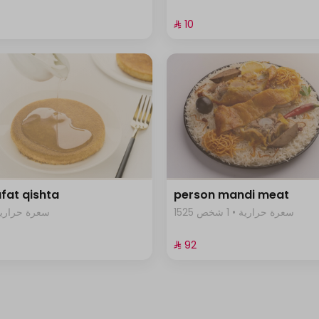
⁨⁦‪‬ 10⁩
fat qishta
person mandi meat
1525 سعرة حرارية • 1 شخص
06 سعرة حرارية
⁨⁦‪‬ 92⁩