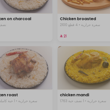
ken on charcoal
Chicken broasted
2100 سعرة حرارية • 4 قطع
نصف ح
⁨⁦‪‬ 21⁩
ken roast
chicken mandi
1763 سعرة حرارية • 1 نصف حبة
1024 سعرة حرارية • 1 حبة كاملة