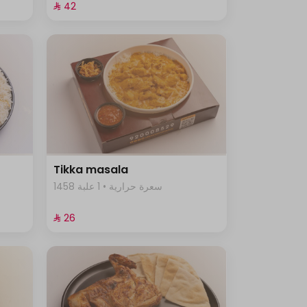
⁨⁦‪‬ 42⁩
Tikka masala
1458 سعرة حرارية • 1 علبة
⁨⁦‪‬ 26⁩