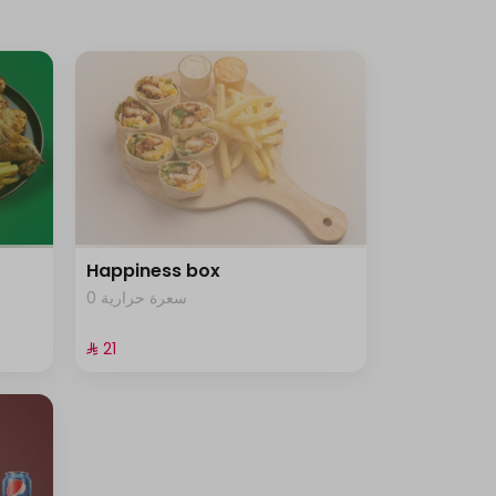
Happiness box
0 سعرة حرارية
⁨⁦‪‬ 21⁩