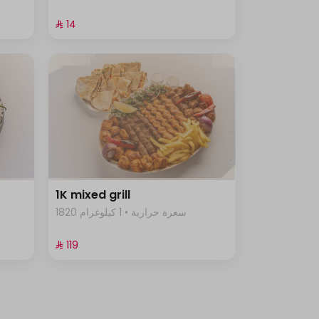
⁨⁦‪‬ 14⁩
1K mixed grill
1820 سعرة حرارية • 1 كيلوغرام
⁨⁦‪‬ 119⁩