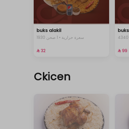
buks alakil
buks
1930 سعرة حرارية • 1 صحن
⁨⁦‪‬ 32⁩
⁨⁦‪‬ 99⁩
Ckicen